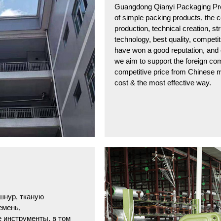
Guangdong Qianyi Packaging Prod
of simple packing products, the c
production, technical creation, s
technology, best quality, competit
have won a good reputation, and 
we aim to support the foreign com
competitive price from Chinese m
cost & the most effective way.
шнур, тканую
емень,
 инструменты, в том