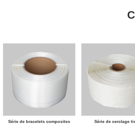
C
Série de bracelets composites
Série de cerclage ti