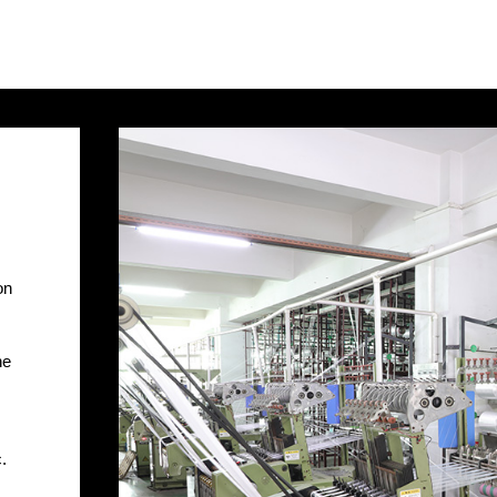
on
ne
.