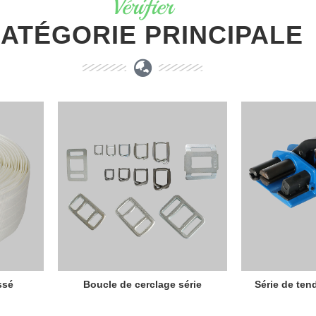
Vérifier
ATÉGORIE PRINCIPALE
ssé
Boucle de cerclage série
Série de ten