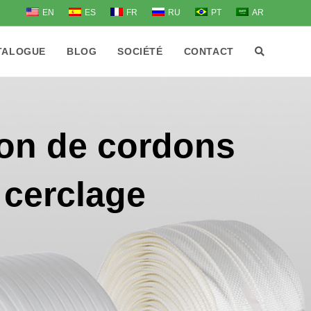
EN
ES
FR
RU
PT
AR
TALOGUE
BLOG
SOCIÉTÉ
CONTACT
ion de cordons
 cerclage