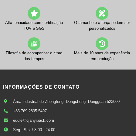
Alta tenacidade com certificação
O tamanho e a força podem ser
TUV e SGS
personalizados
Filosofia de acompanhar o ritmo
Mais de 10 anos de experiência
dos tempos
em produção
INFORMAÇÕES DE CONTATO
Área industrial de Zhongfeng, Dongcheng, Dongguan 523000
+86 769 2805 5497
eddie@qianyipack.com
Seg - Sex / 8:00 - 24:00