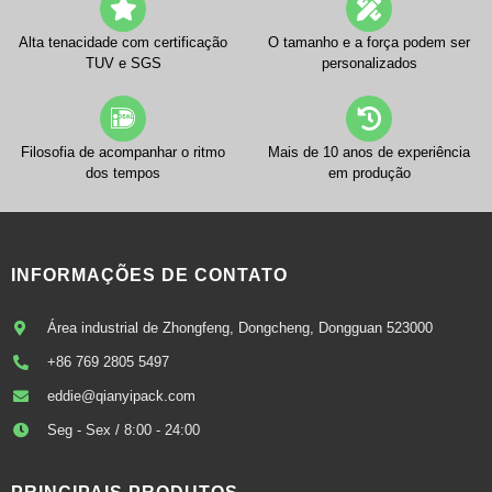
Alta tenacidade com certificação
O tamanho e a força podem ser
TUV e SGS
personalizados
Filosofia de acompanhar o ritmo
Mais de 10 anos de experiência
dos tempos
em produção
INFORMAÇÕES DE CONTATO
Área industrial de Zhongfeng, Dongcheng, Dongguan 523000
+86 769 2805 5497
eddie@qianyipack.com
Seg - Sex / 8:00 - 24:00